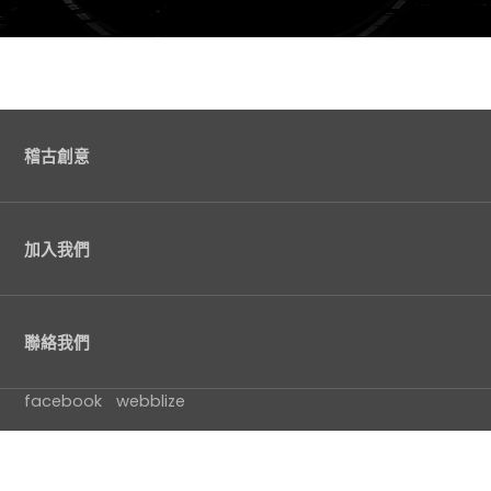
稽古創意
加入我們
聯絡我們
facebook
webblize
Copyright © KiiiiCK Creative.
Powered by webblize