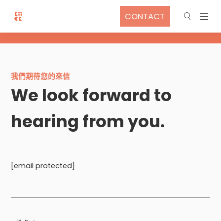
CONTACT
我們期待您的來信
We look forward to
hearing from you.
[email protected]